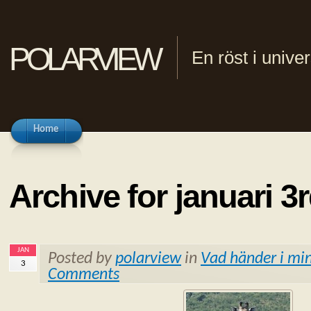
polarview
En röst i univ
Home
Archive for januari 3
JAN
Posted by
polarview
in
Vad händer i min
3
Comments