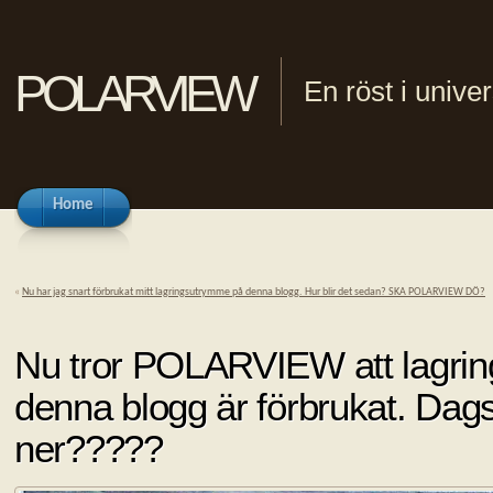
polarview
En röst i univ
Home
«
Nu har jag snart förbrukat mitt lagringsutrymme på denna blogg. Hur blir det sedan? SKA POLARVIEW DÖ?
Nu tror POLARVIEW att lagrin
denna blogg är förbrukat. Dags
ner?????