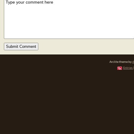
Arclite theme by
d
Entries 