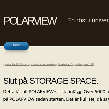
polarview
En röst i univ
Home
«
Nu tror POLARVIEW att lagringsminnet för denna blogg är förbrukat. Dags att lägga ner?????
Slut på STORAGE SPACE.
Detta får bli POLARVIEW:s sista inlägg. Över 5000 u
på POLARVIEW sedan starten. Det är kul. Hej då 