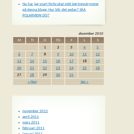
Nu har jag snart förbrukat mitt lagringsutrymme
på denna blogg. Hur blir det sedan? SKA
POLARVIEW DÖ?
december 2010
M
TI
O
TO
F
L
S
1
2
3
4
5
6
7
8
9
10
11
12
13
14
15
16
17
18
19
20
21
22
23
24
25
26
27
28
29
30
31
« Nov
Jan »
ARKIV
november 2012
april 2011
mars 2011
februari 2011
januari 2011