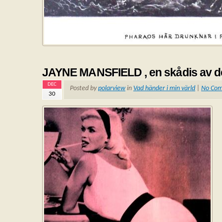
JAYNE MANSFIELD , en skådis av d
DEC
Posted by
polarview
in
Vad händer i min värld
|
No Co
30