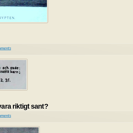
mments
vara riktigt sant?
mments