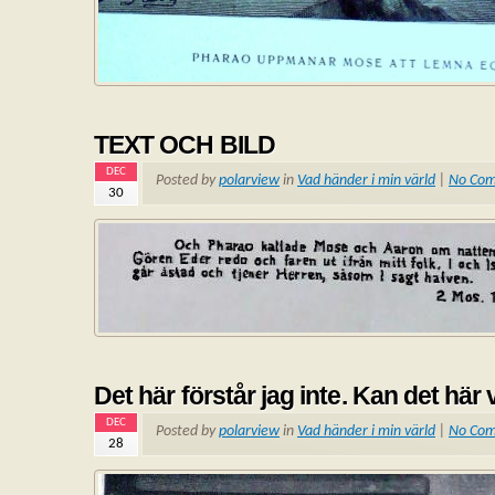
TEXT OCH BILD
DEC
Posted by
polarview
in
Vad händer i min värld
|
No Co
30
Det här förstår jag inte. Kan det här 
DEC
Posted by
polarview
in
Vad händer i min värld
|
No Co
28