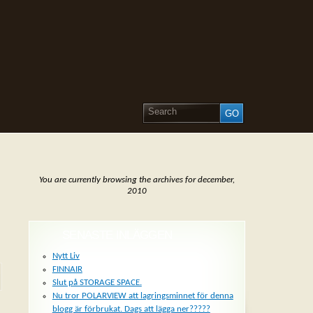
You are currently browsing the archives for december,
2010
SENASTE INLÄGGEN
Nytt Liv
FINNAIR
Slut på STORAGE SPACE.
Nu tror POLARVIEW att lagringsminnet för denna
blogg är förbrukat. Dags att lägga ner?????