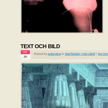
TEXT OCH BILD
DEC
Posted by
polarview
in
Vad händer i min värld
|
No Co
30