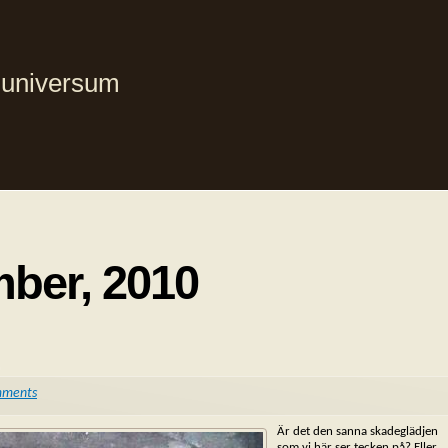
i universum
mber, 2010
mments
Är det den sanna skadeglädjen
som vi här ser tecken på? Eller