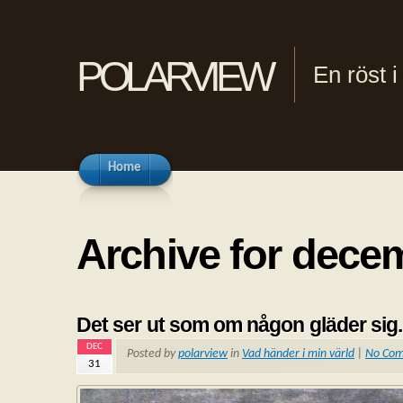
polarview
En röst 
Home
Archive for dece
Det ser ut som om någon gläder sig.
DEC
Posted by
polarview
in
Vad händer i min värld
|
No Co
31