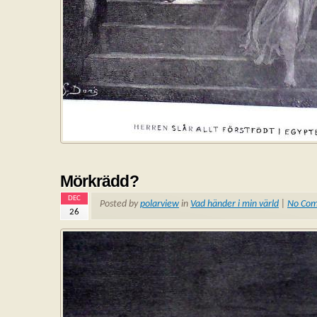
Mörkrädd?
DEC
Posted by
polarview
in
Vad händer i min värld
|
No Co
26