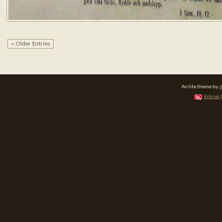
« Older Entries
Arclite theme by
d
Entries 