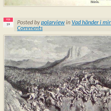
FEB
Posted by
polarview
in
Vad händer i min
19
Comments