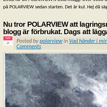
på POLARVIEW sedan starten. Det är kul. Hej då 
Nu tror POLARVIEW att lagrings
blogg är förbrukat. Dags att läg
MAR
Posted by
polarview
in
Vad händer i min
2
Comments