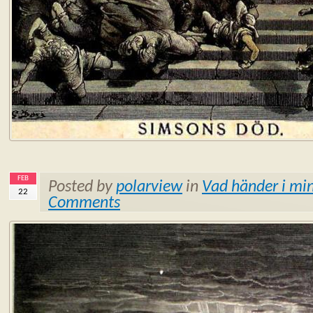
FEB
Posted by
polarview
in
Vad händer i min
22
Comments