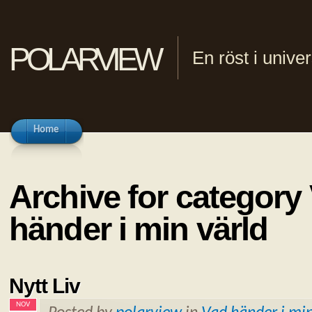
polarview
En röst i univ
Home
Archive for category
händer i min värld
Nytt Liv
NOV