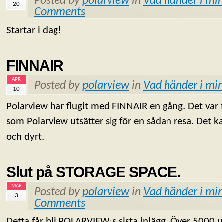
Posted by
polarview
in
Vad händer i min
20
Comments
Startar i dag!
FINNAIR
APR
Posted by
polarview
in
Vad händer i min
10
Polarview har flugit med FINNAIR en gång. Det var 
som Polarview utsätter sig för en sådan resa. Det k
och dyrt.
Slut på STORAGE SPACE.
MAR
Posted by
polarview
in
Vad händer i min
3
Comments
Detta får bli POLARVIEW:s sista inlägg. Över 5000 u