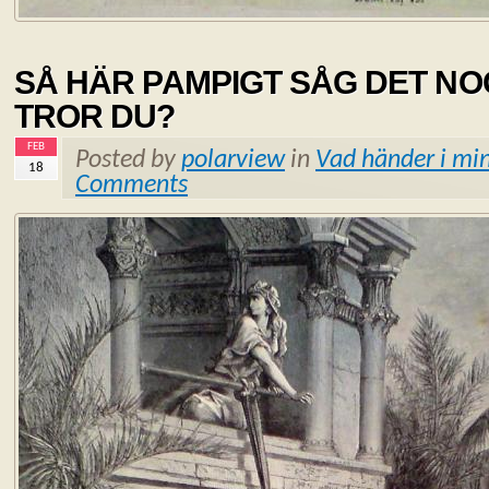
SÅ HÄR PAMPIGT SÅG DET NOG
TROR DU?
FEB
Posted by
polarview
in
Vad händer i min
18
Comments