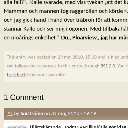
alla fall?”. Kalle svarade, med viss tvekan ,att det 
Mamman och mannen tog raggarbilen och körde runt
och jag gick hand i hand över träbron för att komma
stannar Kalle och ser mig i ögonen. Med tillbakahål
en nioårings enkelhet
” Du,, Ploarview,, jag har må
This entry was posted on 29 maj 2010, 15:38 and is filed un
can follow any responses to this entry through
RSS 2.0
. You 
trackback
from your own site.
1 Comment
#1
by
Solstrålen
on 31 maj 2010 - 19:19
Hjärtskärande, undrar vad lille Kalle gör idag.