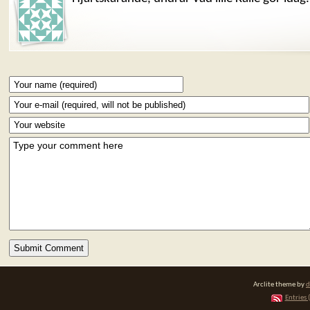
Arclite theme by
d
Entries 