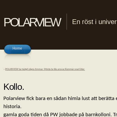
polarview
En röst i univ
Home
«
POLARVIEW tar ledigt några timmar. Måste ta lite ansvar.Kommer snart åter.
Kollo.
Polarview fick bara en sådan himla lust att berätta 
historia. Det hela bega
gamla goda tiden då PW jobbade på barnkolloni. Tre