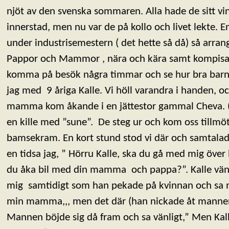
njöt av den svenska sommaren. Alla hade de sitt v
innerstad, men nu var de på kollo och livet lekte. En 
under industrisemestern ( det hette så då) så arra
Pappor och Mammor , nära och kära samt kompisar
komma på besök några timmar och se hur bra barn
jag med 9 åriga Kalle. Vi höll varandra i handen, oc
mamma kom åkande i en jättestor gammal Cheva. (Ra
en kille med ”sune”. De steg ur och kom oss tillmöt
bamsekram. En kort stund stod vi där och samtalade
en tidsa jag, ” Hörru Kalle, ska du gå med mig över 
du åka bil med din mamma och pappa?”. Kalle vän
mig samtidigt som han pekade på kvinnan och sa me
min mamma,,, men det där (han nickade åt mannen
Mannen böjde sig då fram och sa vänligt,” Men Kalle 