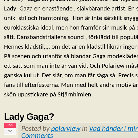
Lady Gaga en enastående , självbärande artist. En s
unik stil och framtoning. Hon är inte särskilt sny
euroklassiska ideal, men hon framför sin musik på e
sätt. Dansbandstrlallens sound , förklädd till popul
Hennes klädstil,,,, om det är en klädstil liknar ingen
På scenen och utanför så blandar Gaga modekläder
ett sätt som man inte är van vid. Och Polariew måst
ganska kul ut. Det slår, om man får säga så. Precis 
fans till efterfesterna. Men med helt andra motiv än
skön uppstickare på Stjärnhimlen.
Lady Gaga?
MAJ
Posted by
polarview
in
Vad händer i min
13
Comments