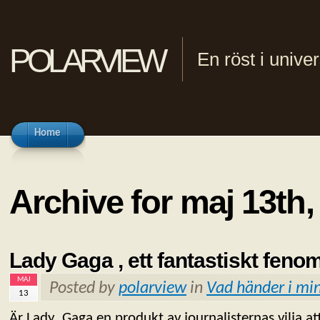
polarview
En röst i univ
Home
Archive for maj 13th,
Lady Gaga , ett fantastiskt feno
MAJ
Posted by
polarview
in
Vad händer i min
13
Är Lady Gaga en produkt av journalisternas vilja att