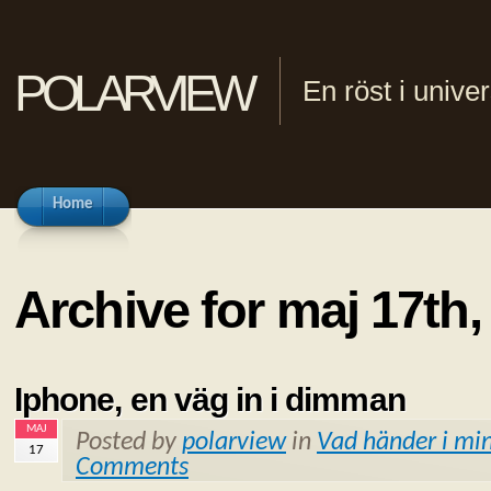
polarview
En röst i univ
Home
Archive for maj 17th,
Iphone, en väg in i dimman
MAJ
Posted by
polarview
in
Vad händer i min
17
Comments