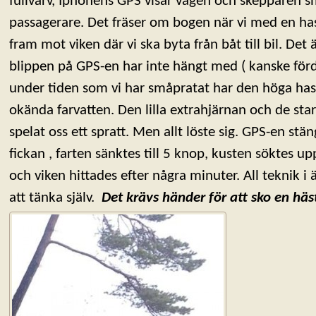
fullvarv, Iphonens GPS visar vägen och skepparen 
passagerare. Det fräser om bogen när vi med en ha
fram mot viken där vi ska byta från båt till bil. Det 
blippen på GPS-en har inte hängt med ( kanske förd
under tiden som vi har småpratat har den höga hasti
okända farvatten. Den lilla extrahjärnan och de st
spelat oss ett spratt. Men allt löste sig. GPS-en stä
fickan , farten sänktes till 5 knop, kusten söktes u
och viken hittades efter några minuter. All teknik i
att tänka själv.
Det krävs händer för att sko en häs