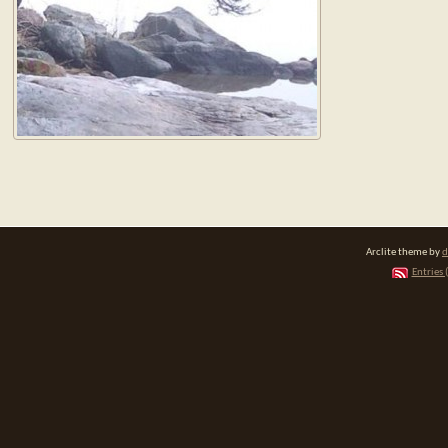
Arclite theme by
d
Entries 