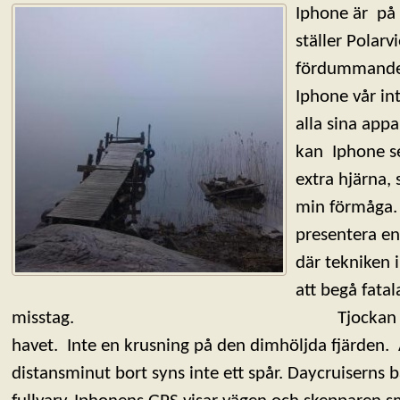
Iphone är på v
ställer Polarv
fördummande 
Iphone vår in
alla sina appa
kan Iphone se
extra hjärna,
min förmåga. 
presentera en
där tekniken 
att begå fatal
misstag. Tjockan omsluter de
havet. Inte en krusning på den dimhöljda fjärden. 
distansminut bort syns inte ett spår. Daycruiserns