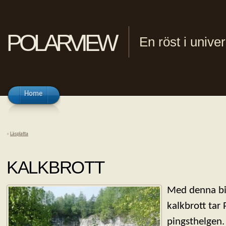
polarview
En röst i univ
Home
«
Läsplatta
KALKBROTT
Med denna bi
kalkbrott tar 
pingsthelgen.