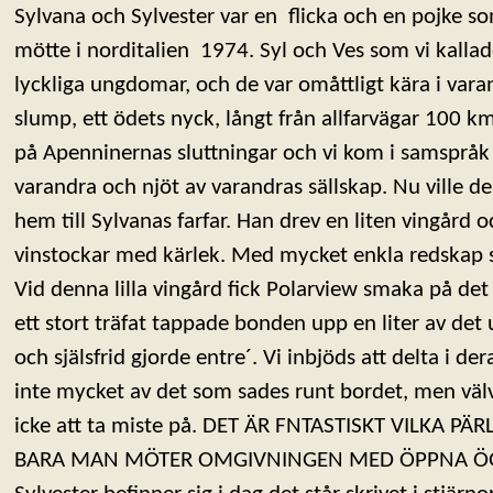
Sylvana och Sylvester var en flicka och en pojke s
mötte i norditalien 1974. Syl och Ves som vi kalla
lyckliga ungdomar, och de var omåttligt kära i vara
slump, ett ödets nyck, långt från allfarvägar 100 
på Apenninernas sluttningar och vi kom i samspråk , 
varandra och njöt av varandras sällskap. Nu ville de 
hem till Sylvanas farfar. Han drev en liten vingård 
vinstockar med kärlek. Med mycket enkla redskap skö
Vid denna lilla vingård fick Polarview smaka på det 
ett stort träfat tappade bonden upp en liter av det
och själsfrid gjorde entre´. Vi inbjöds att delta i der
inte mycket av det som sades runt bordet, men välv
icke att ta miste på. DET ÄR FNTASTISKT VILKA PÄ
BARA MAN MÖTER OMGIVNINGEN MED ÖPPNA ÖGO