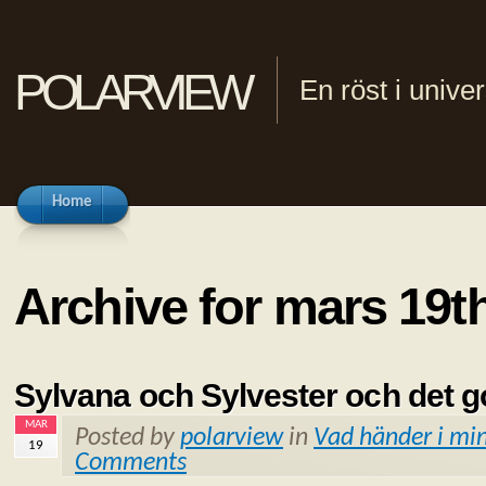
polarview
En röst i univ
Home
Archive for mars 19t
Sylvana och Sylvester och det g
MAR
Posted by
polarview
in
Vad händer i min
19
Comments