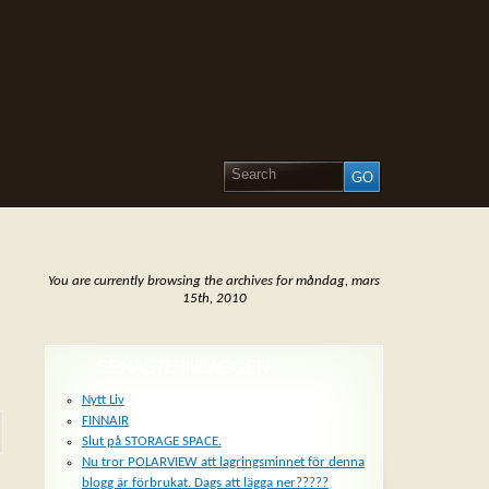
You are currently browsing the archives for måndag, mars
15th, 2010
SENASTE INLÄGGEN
Nytt Liv
FINNAIR
Slut på STORAGE SPACE.
Nu tror POLARVIEW att lagringsminnet för denna
blogg är förbrukat. Dags att lägga ner?????