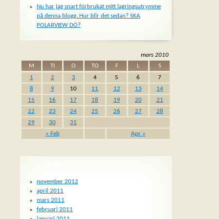
Nu har jag snart förbrukat mitt lagringsutrymme
på denna blogg. Hur blir det sedan? SKA
POLARVIEW DÖ?
mars 2010
M
TI
O
TO
F
L
S
1
2
3
4
5
6
7
8
9
10
11
12
13
14
15
16
17
18
19
20
21
22
23
24
25
26
27
28
29
30
31
msn
« Feb
Apr »
ARKIV
november 2012
april 2011
mars 2011
februari 2011
januari 2011