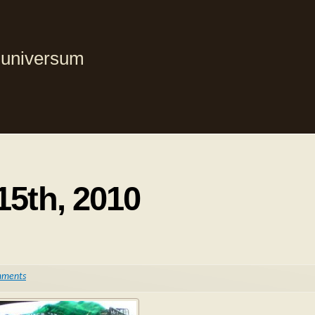
i universum
15th, 2010
mments