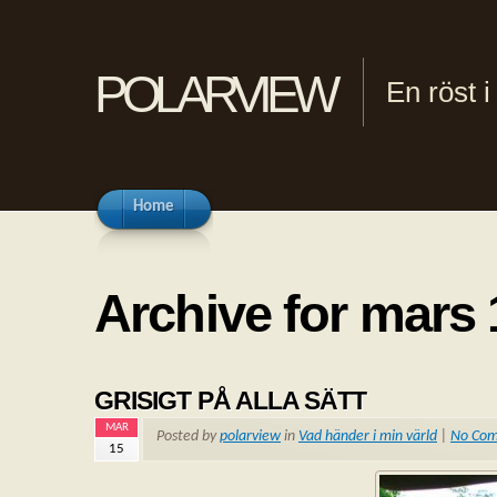
polarview
En röst 
Home
Archive for mars 
GRISIGT PÅ ALLA SÄTT
MAR
Posted by
polarview
in
Vad händer i min värld
|
No Co
15