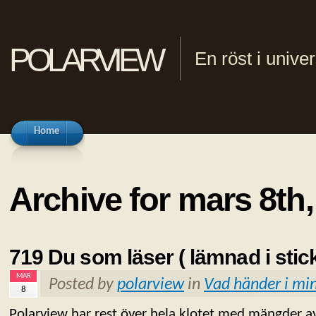
polarview
En röst i univ
Home
Archive for mars 8th,
719 Du som läser ( lämnad i stic
MAR
Posted by
polarview
in
Vad händer i min
8
Polarview har rest över hela klotet med mängder av