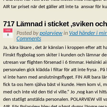
AIR tar priset när det gäller att inte ta ansvar för 
717 Lämnad i sticket ,sviken och
MAR
Posted by
polarview
in
Vad händer i min
8
Comments
Ja, kära läsare , det är känslan i kroppen efter att h
Finskt flygbolag som skiter i kunden och lämnar den
utresan var flighten försenad i 6 timmar. Helsinki ai
personalen gick klädda i filtar för att inte frysa . P
vi inte hann med anslutningsflyget. FIN AIR bara lä
fick ta oss hem själva bäst vi kunde. Hem kom vi, m
med och inte vid den tid vi ville.” Jo ,nog kan vi hitt
den statligt anstälda personalen. POLARVIEW vill v
AIR. För Polarview blev det något dygns längre re