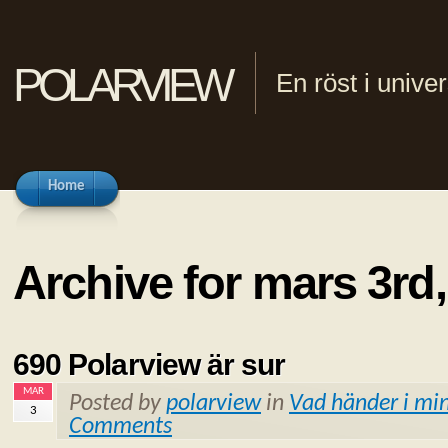
polarview
En röst i univ
Home
Archive for mars 3rd
690 Polarview är sur
MAR
Posted by
polarview
in
Vad händer i min
3
Comments