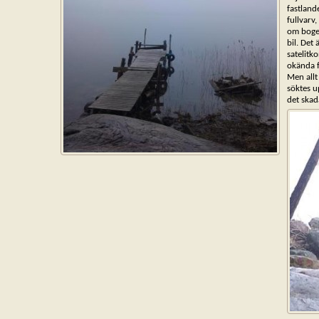
fastland
fullvarv
om bogen
bil. Det
satelitk
okända f
Men allt
söktes u
det skad