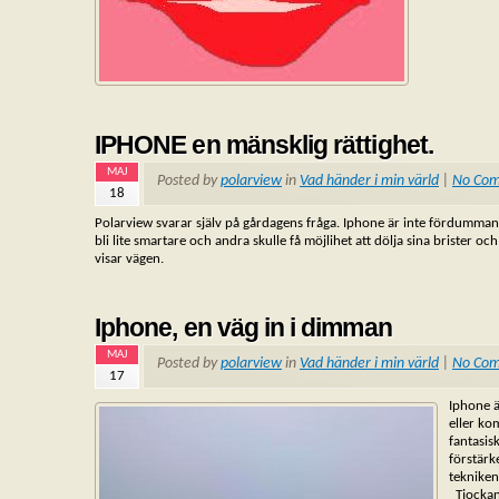
IPHONE en mänsklig rättighet.
MAJ
Posted by
polarview
in
Vad händer i min värld
|
No Co
18
Polarview svarar själv på gårdagens fråga. Iphone är inte fördummande. 
bli lite smartare och andra skulle få möjlihet att dölja sina brister 
visar vägen.
Iphone, en väg in i dimman
MAJ
Posted by
polarview
in
Vad händer i min värld
|
No Co
17
Iphone ä
eller ko
fantasis
förstärk
tekni
Tjockan 