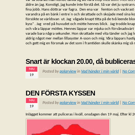
äldre än jag. Konstigt, jag kunde inte förstå det. Så var det ju systr
fina jobb. Hans döttrar var fagra. Den ena var femton och vackrast
varandra på en bänk i entre´n och skrattade och skojade med sina k
försökte se världsvan ut. Jag vågade knapt titta på de två leende blon
kyss” . Jag vred på huvudet och mötte hennes blick. Jag trodde knap
och våra läppar möttes. Hennes läppar var mjuka och förvånadsvärt fuk
varade bara några sekunder. Hon skrattade med vita tänder och jag log 
aldrig något mer mellan lillasyster A-sson och mig. Våra läppars h
och gett mig en försmak av det som i framtiden skulle skänka mig så
Snart är klockan 20.00, då bublicer
MAJ
Posted by
polarview
in
Vad händer i min värld
|
No Co
19
DEN FÖRSTA KYSSEN
MAJ
Posted by
polarview
in
Vad händer i min värld
|
No Co
19
Inlägget kommer att puliceras i kväll, onsdagen den 19 maj. Efter kl 20