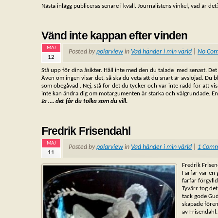
Nästa inlägg publiceras senare i kväll. Journalistens vinkel, vad är det
Vänd inte kappan efter vinden
MAJ
Posted by
polarview
in
Vad händer i min värld
|
No Co
12
Stå upp för dina åsikter. Håll inte med den du talade med senast. D
Även om ingen visar det, så ska du veta att du snart är avslöjad. Du b
som obegåvad . Nej, stå för det du tycker och var inte rädd för att v
inte kan ändra dig om motargumenten är starka och välgrundade. En d
Ja …. det får du tolka som du vill.
Fredrik Frisendahl
MAJ
Posted by
polarview
in
Vad händer i min värld
|
1 Com
11
Fredrik Frisen
Farfar var en
farfar förgyll
Tyvärr tog det
tack gode Gud
skapade förem
av Frisendahl.