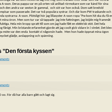
arna A-sson. Deras pappa var en på orten väl anlitad rörmokare som var känd för sina
 och den andra var sexton år gammal, och söt var hon också. Dom satt bredvid
ompisar som passerade. Det var två populära systrar. Och där kom PW traskande och
da systrarna A-sson. Plötsligt hör jag lillasyster A-sson ropa ”Pw kom hit ska du få e
t mina öron. Men som tur var så tappade jag inte fattningen, jag böjde mig frammåt
tiga. Hela min kropp spratt till som om jag hade fått en elektrisk stöt. Det hela
fånigt. Min bristande erfarenhet gjorde att jag coolt gick vidare in i vimlet. Det blev
astiga möte var den enda kontakt vi någonsin hade. Men hon hade öppnat mina ögon
 mycket glädje, avslappning och spänning.
as ”Den första kyssen”
mments
mments
 oo. För då har alla barn gått och lagt sig.