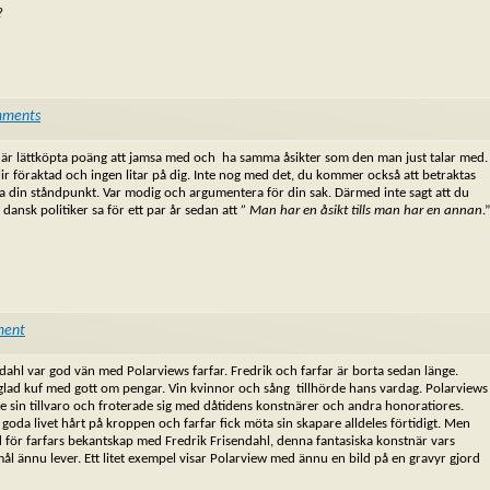
?
mments
et är lättköpta poäng att jamsa med och ha samma åsikter som den man just talar med.
lir föraktad och ingen litar på dig. Inte nog med det, du kommer också att betraktas
isa din ståndpunkt. Var modig och argumentera för din sak. Därmed inte sagt att du
ansk politiker sa för ett par år sedan att
”
Man har en åsikt tills
man har en annan
.”
ment
dahl var god vän med Polarviews farfar. Fredrik och farfar är borta sedan länge.
 glad kuf med gott om pengar. Vin kvinnor och sång tillhörde hans vardag. Polarviews
de sin tillvaro och froterade sig med dåtidens konstnärer och andra honoratiores.
 goda livet hårt på kroppen och farfar fick möta sin skapare alldeles förtidigt. Men
 för farfars bekantskap med Fredrik Frisendahl, denna fantasiska konstnär vars
ål ännu lever. Ett litet exempel visar Polarview med ännu en bild på en gravyr gjord