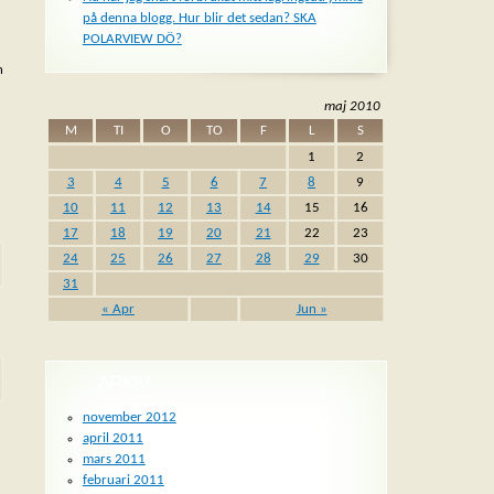
på denna blogg. Hur blir det sedan? SKA
POLARVIEW DÖ?
n
maj 2010
M
TI
O
TO
F
L
S
1
2
3
4
5
6
7
8
9
10
11
12
13
14
15
16
17
18
19
20
21
22
23
24
25
26
27
28
29
30
31
« Apr
Jun »
ARKIV
november 2012
april 2011
mars 2011
februari 2011