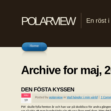
polarview
En röst 
Home
Archive for maj, 
DEN FÖSTA KYSSEN
MAJ
Posted by
polarview
in
Vad händer i min värld
|
1 Com
19
PW skulle fylla femton år och han var på skoldisco för andra gången i 
var så söta att man kunde tänka sig att vara ihop med dom. Men det ko