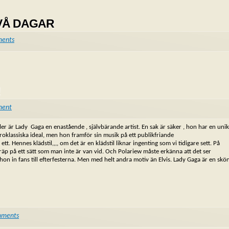
VÅ DAGAR
ents
!
ment
ler är Lady Gaga en enastående , självbärande artist. En sak är säker , hon har en uni
roklassiska ideal, men hon framför sin musik på ett publikfriande
t. Hennes klädstil,,,, om det är en klädstil liknar ingenting som vi tidigare sett. På
p på ett sätt som man inte är van vid. Och Polariew måste erkänna att det ser
r hon in fans till efterfesterna. Men med helt andra motiv än Elvis. Lady Gaga är en skö
mments