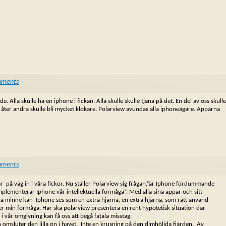
mments
Alla skulle ha en iphone i fickan. Alla skulle skulle tjäna på det. En del av oss skulle
och åter andra skulle bli mycket klokare. Polarview avundas alla iphoneägare. Apparna
mments
r på väg in i våra fickor. Nu ställer Polarview sig frågan,”är Iphone fördummande
mplementerar Iphone vår intellektuella förmåga”. Med alla sina appar och sitt
ka minne kan Iphone ses som en extra hjärna, en extra hjärna, som rätt använd
er min förmåga. Här ska polarview presentera en rent hypotetisk situation där
ken i vår omgivning kan få oss att begå fatala misstag.
omsluter den lilla ön i havet. Inte en krusning på den dimhöljda fjärden. Av