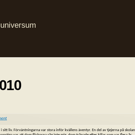
i universum
2010
ment
sitt liv. Förväntningarna var stora inför kvällens äventyr. En del av tjejerna på skolan
nstiga var att dom flickorna såg inte mig, dom trånade efter killar som var flera år