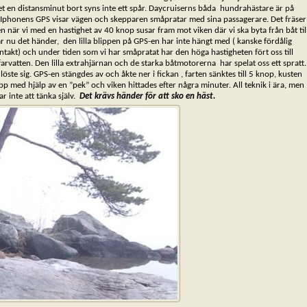
et en distansminut bort syns inte ett spår. Daycruiserns båda hundrahästare är på
, Iphonens GPS visar vägen och skepparen småpratar med sina passagerare. Det fräser
 när vi med en hastighet av 40 knop susar fram mot viken där vi ska byta från båt til
 är nu det händer, den lilla blippen på GPS-en har inte hängt med ( kanske fördålig
ontakt) och under tiden som vi har småpratat har den höga hastigheten fört oss till
arvatten. Den lilla extrahjärnan och de starka båtmotorerna har spelat oss ett spratt.
 löste sig. GPS-en stängdes av och åkte ner i fickan , farten sänktes till 5 knop, kusten
pp med hjälp av en ”pek” och viken hittades efter några minuter. All teknik i ära, men
ar inte att tänka själv.
Det krävs händer för att sko en häst.