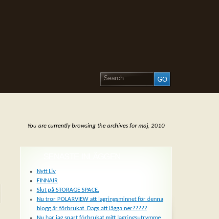
You are currently browsing the archives for maj, 2010
SENASTE INLÄGGEN
Nytt Liv
FINNAIR
Slut på STORAGE SPACE.
Nu tror POLARVIEW att lagringsminnet för denna
blogg är förbrukat. Dags att lägga ner?????
Nu har jag snart förbrukat mitt lagringsutrymme