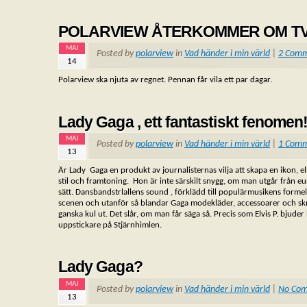
POLARVIEW ÅTERKOMMER OM T
MAJ
Posted by
polarview
in
Vad händer i min värld
|
2 Comm
14
Polarview ska njuta av regnet. Pennan får vila ett par dagar.
Lady Gaga , ett fantastiskt fenomen
MAJ
Posted by
polarview
in
Vad händer i min värld
|
1 Com
13
Är Lady Gaga en produkt av journalisternas vilja att skapa en ikon, el
stil och framtoning. Hon är inte särskilt snygg, om man utgår från eu
sätt. Dansbandstrlallens sound , förklädd till populärmusikens formel et
scenen och utanför så blandar Gaga modekläder, accessoarer och skrä
ganska kul ut. Det slår, om man får säga så. Precis som Elvis P. bjude
uppstickare på Stjärnhimlen.
Lady Gaga?
MAJ
Posted by
polarview
in
Vad händer i min värld
|
No Co
13