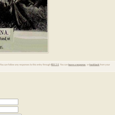
 You can follow any responses to this entry through
RSS 2.0
. You can
leave a response
, or
trackback
from your