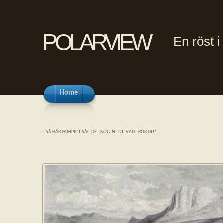
polarview
En röst 
Home
«
SÅ HÄR PAMPIGT SÅG DET NOG INT UT. VAD TROR DU?