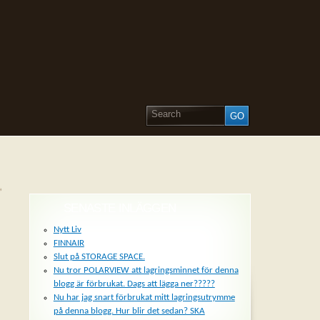
»
SENASTE INLÄGGEN
Nytt Liv
FINNAIR
Slut på STORAGE SPACE.
Nu tror POLARVIEW att lagringsminnet för denna
blogg är förbrukat. Dags att lägga ner?????
Nu har jag snart förbrukat mitt lagringsutrymme
på denna blogg. Hur blir det sedan? SKA