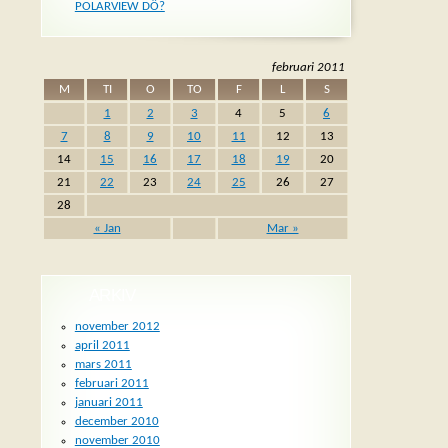
POLARVIEW DÖ?
februari 2011
M
TI
O
TO
F
L
S
1
2
3
4
5
6
7
8
9
10
11
12
13
14
15
16
17
18
19
20
21
22
23
24
25
26
27
28
« Jan
Mar »
ARKIV
november 2012
april 2011
mars 2011
februari 2011
januari 2011
december 2010
november 2010