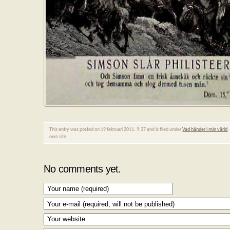
This entry was posted on 19 februari 2011, 9:37 and is filed under
Vad händer i min värld
.
own site.
No comments yet.