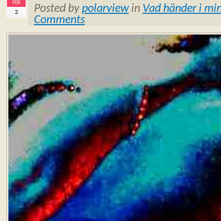
FEB
Posted by
polarview
in
Vad händer i min
2
Comments