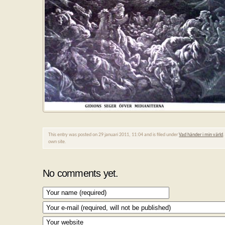
This entry was posted on 29 januari 2011, 11:04 and is filed under
Vad händer i min värld
own site.
No comments yet.