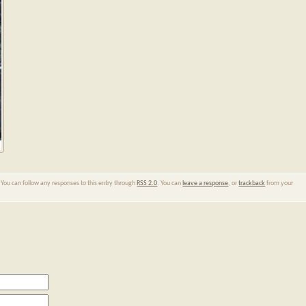
. You can follow any responses to this entry through
RSS 2.0
. You can
leave a response
, or
trackback
from your