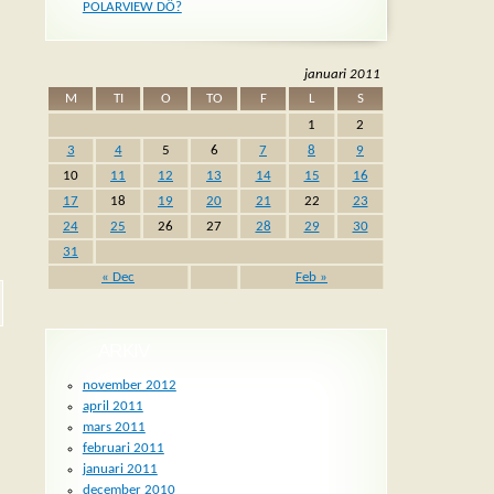
POLARVIEW DÖ?
januari 2011
M
TI
O
TO
F
L
S
1
2
3
4
5
6
7
8
9
10
11
12
13
14
15
16
17
18
19
20
21
22
23
24
25
26
27
28
29
30
31
« Dec
Feb »
ARKIV
november 2012
april 2011
mars 2011
februari 2011
januari 2011
december 2010