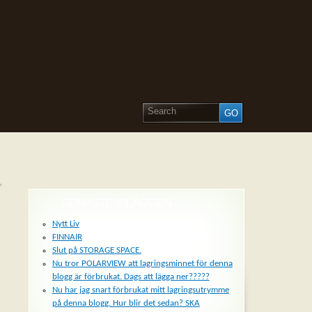
»
SENASTE INLÄGGEN
Nytt Liv
FINNAIR
Slut på STORAGE SPACE.
Nu tror POLARVIEW att lagringsminnet för denna
blogg är förbrukat. Dags att lägga ner?????
Nu har jag snart förbrukat mitt lagringsutrymme
på denna blogg. Hur blir det sedan? SKA