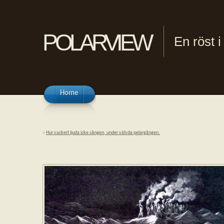
polarview
En röst 
Home
«
Hur vackert ljuda icke sången, under välvda pelargången.