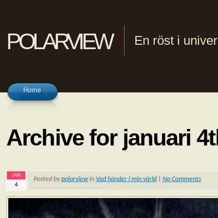
polarview
En röst i univ
Home
Archive for januari 4t
JAN
Posted by
polarview
in
Vad händer i min värld
|
No Comments
4