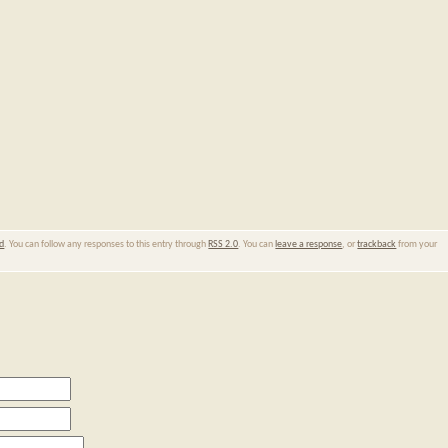
ld
. You can follow any responses to this entry through
RSS 2.0
. You can
leave a response
, or
trackback
from your