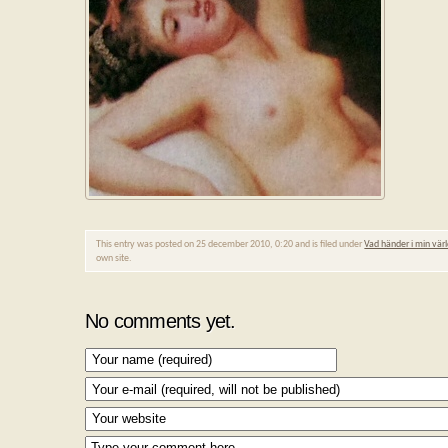
This entry was posted on 25 december 2010, 0:20 and is filed under
Vad händer i min vär
own site.
No comments yet.