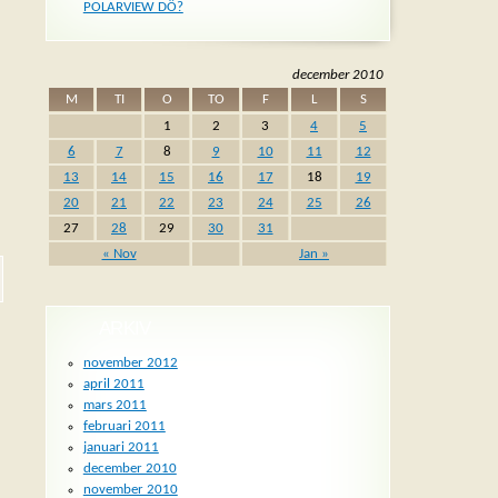
POLARVIEW DÖ?
december 2010
M
TI
O
TO
F
L
S
1
2
3
4
5
6
7
8
9
10
11
12
13
14
15
16
17
18
19
20
21
22
23
24
25
26
27
28
29
30
31
« Nov
Jan »
ARKIV
november 2012
april 2011
mars 2011
februari 2011
januari 2011
december 2010
november 2010