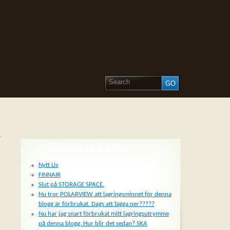
»
SENASTE INLÄGGEN
Nytt Liv
FINNAIR
Slut på STORAGE SPACE.
Nu tror POLARVIEW att lagringsminnet för denna
blogg är förbrukat. Dags att lägga ner?????
Nu har jag snart förbrukat mitt lagringsutrymme
på denna blogg. Hur blir det sedan? SKA