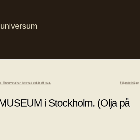
i universum
 . Ännu veta han icke vad det är att leva.
Följande inlägg
USEUM i Stockholm. (Olja på