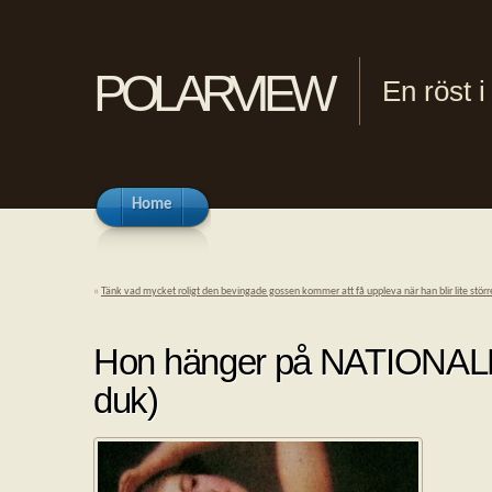
polarview
En röst 
Home
«
Tänk vad mycket roligt den bevingade gossen kommer att få uppleva när han blir lite större
Hon hänger på NATIONALM
duk)