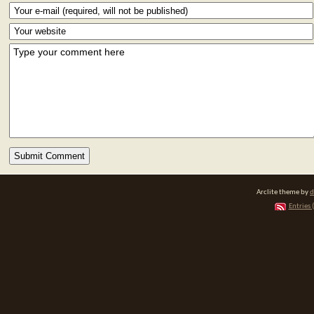
Arclite theme by
d
Entries 