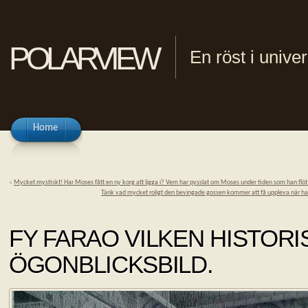
polarview
En röst i univ
Home
«
Mycket mystiskt! Har Moses fått en ny korg att ligga i? Vem har pysslat om Moses under tiden som han flöt
Tänk vad mycket roligt den bevingade gossen kommer att få uppleva när han bl
FY FARAO VILKEN HISTORI
ÖGONBLICKSBILD.