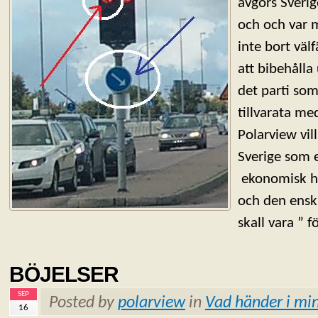
avgörs Sverig
och och var 
inte bort väl
att bibehåll
det parti som
tillvarata me
Polarview vil
Sverige som 
ekonomisk hu
och den ensk
skall vara ” f
BÖJELSER
SEP
Posted by
polarview
in
Vad händer i min
16