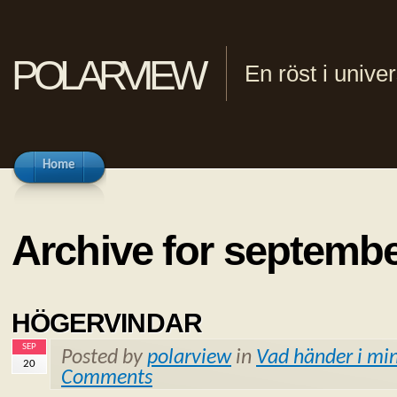
polarview
En röst i univ
Home
Archive for septembe
HÖGERVINDAR
SEP
Posted by
polarview
in
Vad händer i min
20
Comments