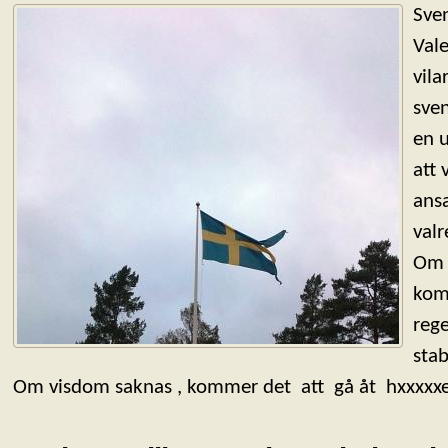
Sven
Vale
vila
sven
en u
att 
ansa
valr
Om 
komm
reg
sta
Om visdom saknas , kommer det att gå åt hxxxxx