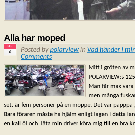
Alla har moped
SEP
Posted by
polarview
in
Vad händer i min
6
Comments
Mitt i gröten av m
POLARVIEW:s 125 
Man får max vara
men många fuskar
sett är fem personer på en moppe. Det var papppa
Bara föraren måste ha hjälm enligt lagen i detta la
en kall öl och låta min driver köra mig till en bra k