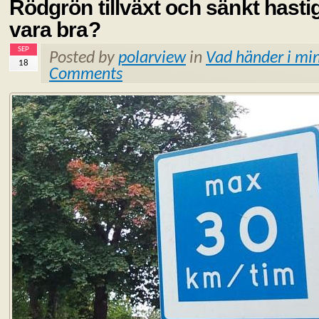
Rödgrön tillväxt och sänkt hastig
vara bra?
SEP
Posted by
polarview
in
Vad händer i min
18
Comments