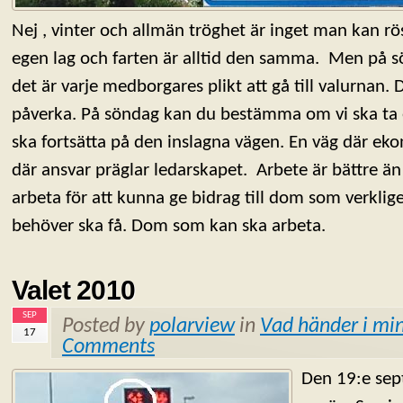
Nej , vinter och allmän tröghet är inget man kan rö
egen lag och farten är alltid den samma. Men på s
det är varje medborgares plikt att gå till valurnan. 
påverka. På söndag kan du bestämma om vi ska ta et
ska fortsätta på den inslagna vägen. En väg där e
där ansvar präglar ledarskapet. Arbete är bättre ä
arbeta för att kunna ge bidrag till dom som verkl
behöver ska få. Dom som kan ska arbeta.
Valet 2010
SEP
Posted by
polarview
in
Vad händer i min
17
Comments
Den 19:e sep