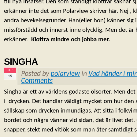
till nya insatser. Den som ständigt klottrar saknar 
erkänner inte det som Polarview skriver här. Nej , kl
andra bevekelsegrunder. Han(eller hon) känner sig in
missförstådd och innerst inne olycklig. Men det är 
erkänner.
Klottra mindre och jobba mer.
SINGHA
SEP
Posted by
polarview
in
Vad händer i min
15
Comments
Singha är ett av världens godaste ölsorter. Men det 
i drycken. Det handlar väldigt mycket om hur den se
sällskap som drycken inmundigas. Att sitta i folkv
bordet och några vänner vid sidan, det är livet de
snapper, stekt med vitlök som man äter samtidigt 