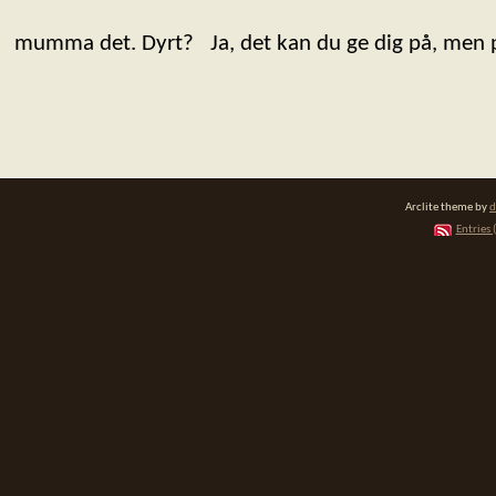
mumma det. Dyrt? Ja, det kan du ge dig på, men p
Arclite theme by
d
Entries 