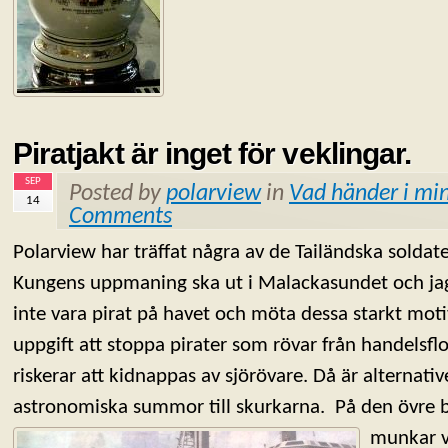
Piratjakt är inget för veklingar.
SEP
Posted by
polarview
in
Vad händer i min
14
Comments
Polarview har träffat några av de Tailändska solda
Kungens uppmaning ska ut i Malackasundet och jaga 
inte vara pirat på havet och möta dessa starkt mot
uppgift att stoppa pirater som rövar från handelsflo
riskerar att kidnappas av sjörövare. Då är alternative
astronomiska summor till skurkarna.
På den övre b
munkar v