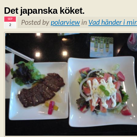
Det japanska köket.
SEP
Posted by
polarview
in
Vad händer i min
2