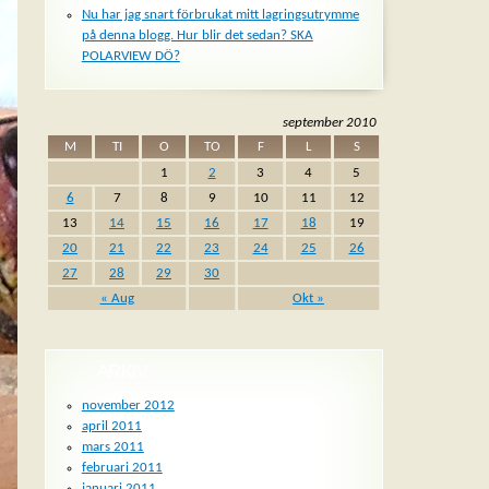
Nu har jag snart förbrukat mitt lagringsutrymme
på denna blogg. Hur blir det sedan? SKA
POLARVIEW DÖ?
september 2010
M
TI
O
TO
F
L
S
1
2
3
4
5
6
7
8
9
10
11
12
13
14
15
16
17
18
19
20
21
22
23
24
25
26
27
28
29
30
« Aug
Okt »
ARKIV
november 2012
april 2011
mars 2011
februari 2011
januari 2011