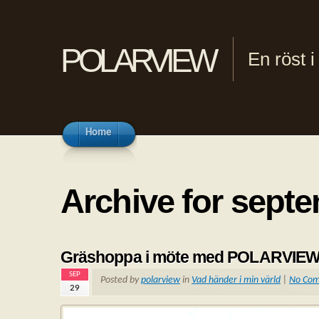
polarview
En röst 
Home
Archive for septe
Gräshoppa i möte med POLARVIE
SEP
Posted by
polarview
in
Vad händer i min värld
|
No Co
29