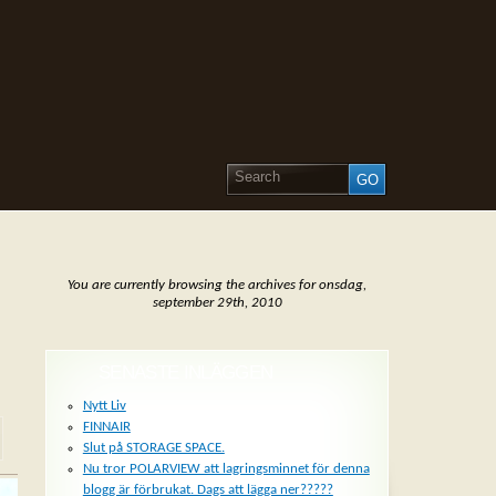
You are currently browsing the archives for onsdag,
september 29th, 2010
SENASTE INLÄGGEN
Nytt Liv
FINNAIR
Slut på STORAGE SPACE.
Nu tror POLARVIEW att lagringsminnet för denna
blogg är förbrukat. Dags att lägga ner?????