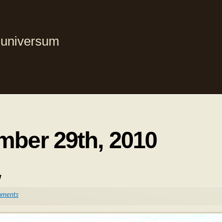
i universum
mber 29th, 2010
W
mments