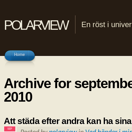
polarview
En röst i univ
Home
Archive for septembe
2010
Att städa efter andra kan ha sina
SEP