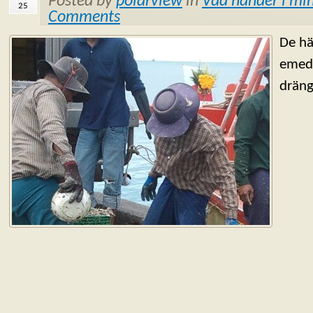
Posted by
polarview
in
Vad händer i min
25
Comments
De hä
emeda
dräng