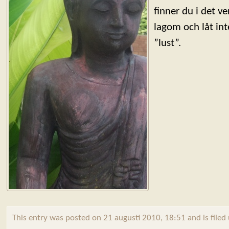
finner du i det v
lagom och låt int
”lust”.
This entry was posted on 21 augusti 2010, 18:51 and is file