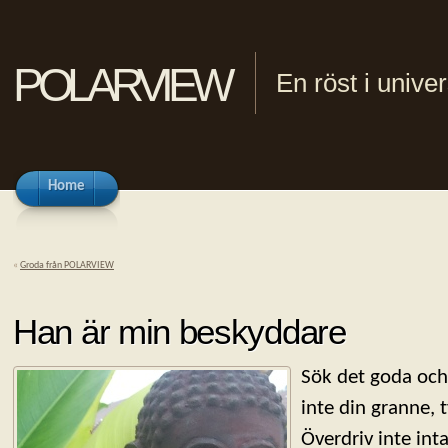
polarview
En röst i univ
Home
«
Groda från POLARVIEW
Han är min beskyddare
Sök det goda och 
inte din granne, 
Överdriv inte int