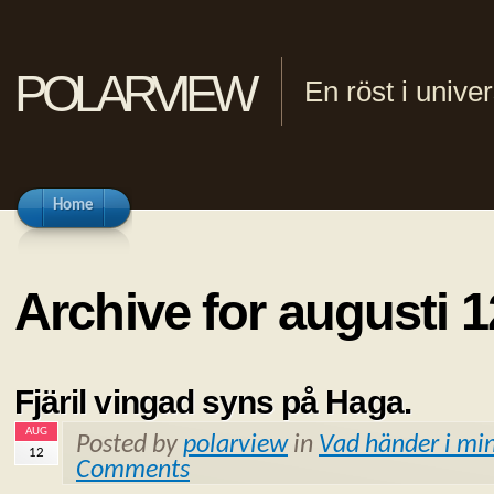
polarview
En röst i univ
Home
Archive for augusti 1
Fjäril vingad syns på Haga.
AUG
Posted by
polarview
in
Vad händer i min
12
Comments