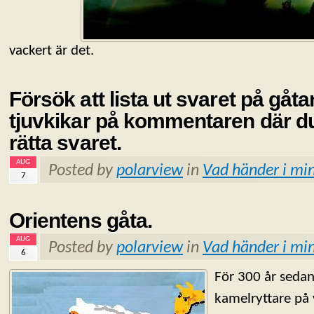
vackert är det.
Försök att lista ut svaret på gåta
tjuvkikar på kommentaren där du
rätta svaret.
AUG
Posted by
polarview
in
Vad händer i min
7
Orientens gåta.
AUG
Posted by
polarview
in
Vad händer i min
6
För 300 år seda
kamelryttare på v