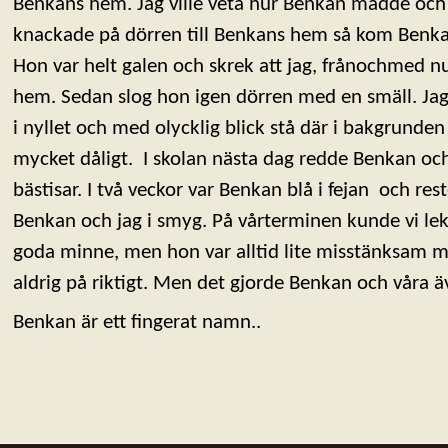
Benkans hem. Jag ville veta hur Benkan mådde och 
knackade på dörren till Benkans hem så kom Ben
Hon var helt galen och skrek att jag, frånochmed nu
hem. Sedan slog hon igen dörren med en smäll. Jag
i nyllet och med olycklig blick stå där i bakgrunde
mycket dåligt. I skolan nästa dag redde Benkan och j
bästisar. I två veckor var Benkan blå i fejan och re
Benkan och jag i smyg. På vårterminen kunde vi l
goda minne, men hon var alltid lite misstänksam m
aldrig på riktigt. Men det gjorde Benkan och våra 
Benkan är ett fingerat namn..