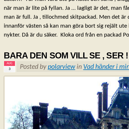
när man är lite på fyllan. Ja … lagligt är det, man f
man är full. Ja , tillochmed skitpackad. Men det är
innanför västen så kan man göra bort sig rejält ute
nykter. Då är du säker. Kloka ord från en packad Po
BARA DEN SOM VILL SE , SER !
AUG
Posted by
polarview
in
Vad händer i min
3