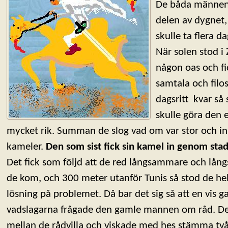
De båda männen 
delen av dygnet,
skulle ta flera 
När solen stod i 
någon oas och fi
samtala och filo
dagsritt kvar så
skulle göra den 
mycket rik. Summan de slog vad om var stor och i
kameler.
Den som sist fick sin kamel in genom stad
Det fick som följd att de red långsammare och lå
de kom, och 300 meter utanför Tunis så stod de helt
lösning på problemet. Då bar det sig så att en vis
vadslagarna frågade den gamle mannen om råd. Den 
mellan de rådvilla och viskade med hes stämma två o