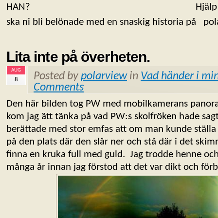
HAN? Hjälp Polarview m
ska ni bli belönade med en snaskig historia på pol
Lita inte på överheten.
AUG
Posted by
polarview
in
Vad händer i min
8
Comments
Den här bilden tog PW med mobilkamerans panoram
kom jag ätt tänka på vad PW:s skolfröken hade sagt
berättade med stor emfas att om man kunde ställa 
på den plats där den slår ner och stå där i det skim
finna en kruka full med guld. Jag trodde henne och
många år innan jag förstod att det var dikt och f