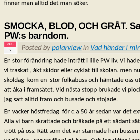
finner man alltid det man söker.
SMOCKA, BLOD, OCH GRÅT. Sann
PW:s barndom.
AUG
Posted by
polarview
in
Vad händer i min
2
En stor förändring hade inträtt i lille PW liv. Vi had
vi traskat , åkt skidor eller cyklat till skolan. men n
skoldag kom en stor folkabuss och hämtade oss uta
att åka i framsätet. Vid nästa stopp brukade vi pl
jag satt alltid fram och busade och stojade.
En vacker höstfredag för c:a 50 år sedan var det ext
Alla vi barn skrattade och bråkade på ett sådant sä
trött på oss. Rätt som det var stannade han bussen o